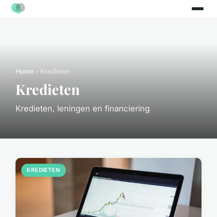
Home
› Kredieten
Kredieten
Kredieten, leningen en financiering
KREDIETEN